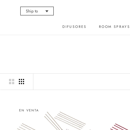
Ir
al
Ship to
🢓
contenido
DIFUSORES
ROOM SPRAY
DIFUSORES
EN VENTA