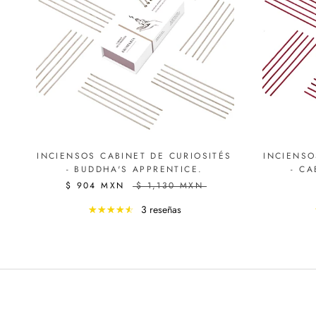
INCIENSOS CABINET DE CURIOSITÉS
INCIENSO
- BUDDHA'S APPRENTICE.
- CA
$ 904 MXN
$ 1,130 MXN
3 reseñas